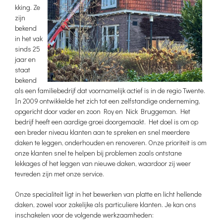
kking. Ze
zijn
bekend
in het vak
sinds 25
jaar en
staat
bekend
als een familiebedrijf dat voornamelijk actief is in de regio Twente.
In 2009 ontwikkelde het zich tot een zelfstandige onderneming,
opgericht door vader en zoon Roy en Nick Bruggeman. Het
bedrijf heeft een aardige groei doorgemaakt. Het doel is om op
een breder niveau klanten aan te spreken en snel meerdere
daken te leggen, onderhouden en renoveren. Onze prioriteit is om
onze klanten snel te helpen bij problemen zoals ontstane
lekkages of het leggen van nieuwe daken, waardoor zij weer
tevreden zijn met onze service.
Onze specialiteit ligt in het bewerken van platte en licht hellende
daken, zowel voor zakelijke als particuliere klanten. Je kan ons
inschakelen voor de volgende werkzaamheden: