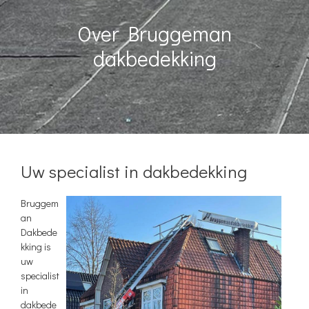
Over Bruggeman
dakbedekking
Uw specialist in dakbedekking
Bruggem
an
Dakbede
kking is
uw
specialist
in
dakbede