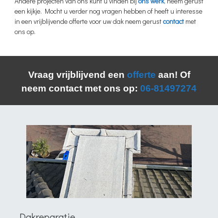
Andere projecten van ons kunt u vinden bij
ons werk
, neem gerust
een kijkje. Mocht u verder nog vragen hebben of heeft u interesse
in een vrijblijvende offerte voor uw dak neem gerust
contact
met
ons op.
Vraag vrijblijvend een
offerte
aan! Of
neem contact met ons op:
06-81497274
Dakreparatie